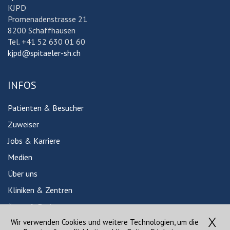
KJPD
Promenadenstrasse 21
8200 Schaffhausen
Tel. +41 52 630 01 60
kjpd@spitaeler-sh.ch
INFOS
Patienten & Besucher
Zuweiser
Jobs & Karriere
Medien
Über uns
Kliniken & Zentren
Ärzte & Fachpersonen
Wir verwenden Cookies und weitere Technologien, um die
Babygalerie